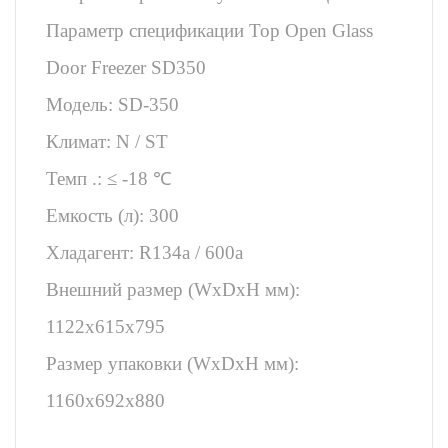
Параметр спецификации Top Open Glass
Door Freezer SD350
Модель: SD-350
Климат: N / ST
Темп .: ≤ -18 ℃
Емкость (л): 300
Хладагент: R134a / 600a
Внешний размер (WxDxH мм):
1122x615x795
Размер упаковки (WxDxH мм):
1160x692x880