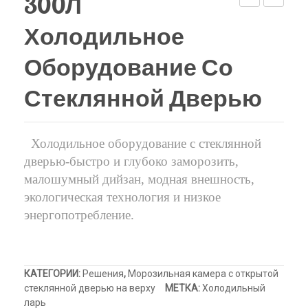
300Л
верху
Холодильный шкаф
Тюбы для мороженого
морозильник-
ларь
Холодильное
ларь
со
Kонусы для мороженого
для
стеклянн
Оборудование Со
Пакеты для мороженого
мороженого
дверью
Стеклянной Дверью
Холодильное оборудование с стеклянной
дверью-быстро и глубоко заморозить,
малошумный дийзан, модная внешность,
экологическая технология и низкое
энергопотребление.
КАТЕГОРИИ:
Решения
,
Морозильная камера с открытой
стеклянной дверью на верху
МЕТКА:
Холодильный
ларь