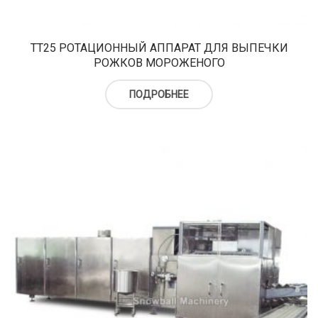
верху
Холодильный шкаф
Тюбы для мороженого
Kонусы для мороженого
TT25 РОТАЦИОННЫЙ АППАРАТ ДЛЯ ВЫПЕЧКИ
РОЖКОВ МОРОЖЕНОГО
Пакеты для мороженого
ПОДРОБНЕЕ