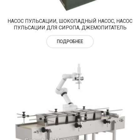
верху
Холодильный шкаф
Тюбы для мороженого
Kонусы для мороженого
НАСОС ПУЛЬСАЦИИ, ШОКОЛАДНЫЙ НАСОС, НАСОС
ПУЛЬСАЦИИ ДЛЯ СИРОПА, ДЖЕМОПИТАТЕЛЬ
Пакеты для мороженого
ПОДРОБНЕЕ