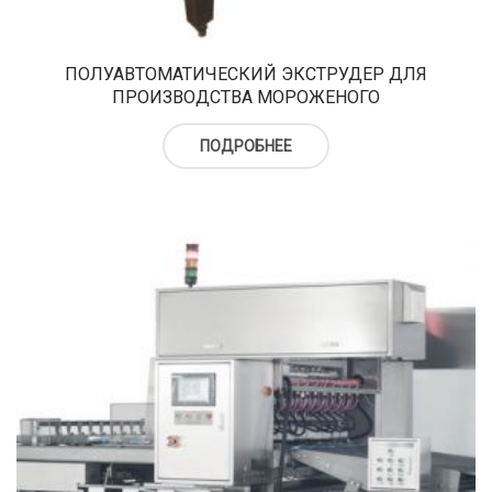
верху
Холодильный шкаф
Тюбы для мороженого
Kонусы для мороженого
ПОЛУАВТОМАТИЧЕСКИЙ ЭКСТРУДЕР ДЛЯ
ПРОИЗВОДСТВА МОРОЖЕНОГО
Пакеты для мороженого
ПОДРОБНЕЕ