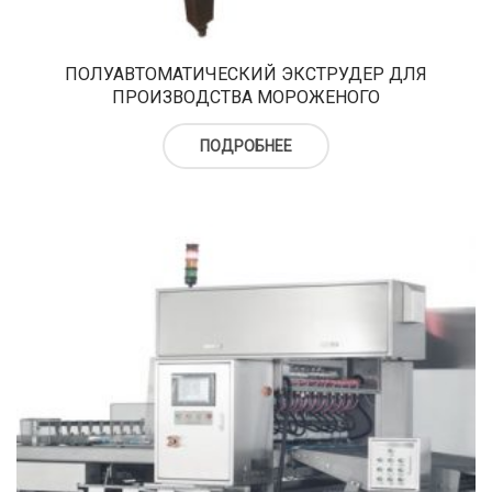
верху
Холодильный шкаф
Тюбы для мороженого
Kонусы для мороженого
ПОЛУАВТОМАТИЧЕСКИЙ ЭКСТРУДЕР ДЛЯ
ПРОИЗВОДСТВА МОРОЖЕНОГО
Пакеты для мороженого
ПОДРОБНЕЕ