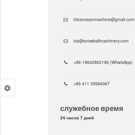
hiicecreammachine@gmail.com
ice@snowballmachinery.com
+86-18642862196 (WhatsApp)
+86 411 39984067
служебное время
24 часов 7 дней