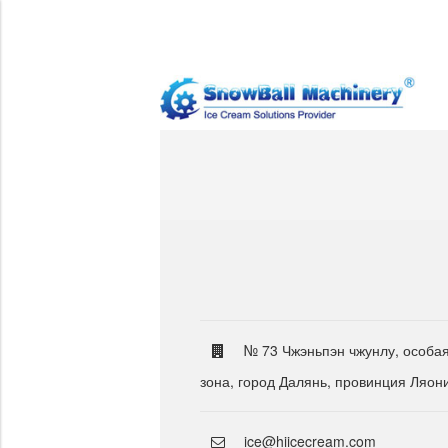
№ 73 Чжэньпэн чжунлу, особа
зона, город Далянь, провинция Ляон
ice@hiicecream.com