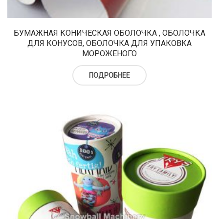
верху
Холодильный шкаф
Тюбы для мороженого
Kонусы для мороженого
БУМАЖНАЯ КОНИЧЕСКАЯ ОБОЛОЧКА , ОБОЛОЧКА
ДЛЯ КОНУСОВ, ОБОЛОЧКА ДЛЯ УПАКОВКА
Пакеты для мороженого
МОРОЖЕНОГО
ПОДРОБНЕЕ