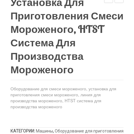
Установка Для
верху
Холодильный шкаф
Тюбы для мороженого
2000L
Оборудо
Приготовления Смеси
CIP
для
Kонусы для мороженого
система
приготов
Мороженого, HTST
Пакеты для мороженого
оборудования
смеси
Система Для
морожен
Производства
Мороженого
Оборудование для смеси мороженого, установка для
приготовления смеси мороженого, линия для
производства мороженого, HTST система для
производства мороженого
КАТЕГОРИИ:
Машины
,
Оборудование для приготовления