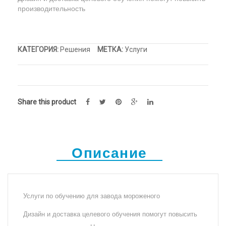
верху
Холодильный шкаф
Тюбы для мороженого
производительность
Kонусы для мороженого
Пакеты для мороженого
КАТЕГОРИЯ:
Решения
МЕТКА:
Услуги
Share this product
Описание
Услуги по обучению для завода мороженого
Дизайн и доставка целевого обучения помогут повысить