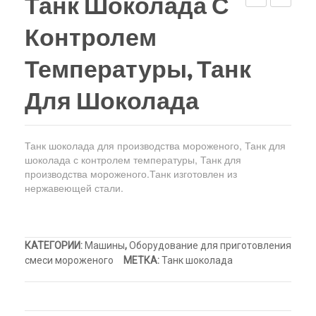
Танк Шоколада С
верху
Холодильный шкаф
Тюбы для мороженого
Самоохлажда
Комплек
Контролем
танк
установк
Kонусы для мороженого
созревания
для
Температуры, Танк
Пакеты для мороженого
для
приготов
Для Шоколада
мороженого
смеси
морожен
Танк шоколада для производства мороженого, Танк для
шоколада с контролем температуры, Танк для
производства мороженого.Танк изготовлен из
нержавеющей стали.
КАТЕГОРИИ:
Машины
,
Оборудование для приготовления
смеси мороженого
МЕТКА:
Танк шоколада