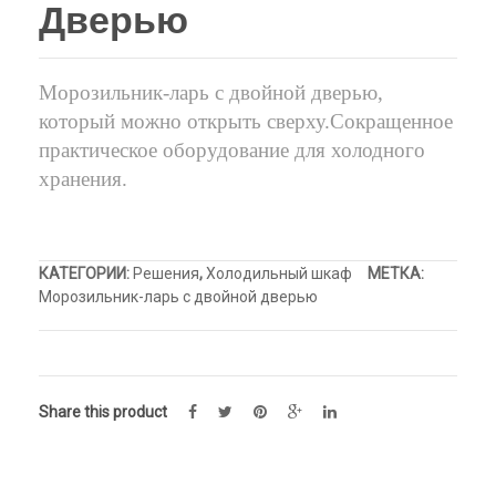
Дверью
верху
Холодильный шкаф
Тюбы для мороженого
емкостью
твердой
дверью
Kонусы для мороженого
Морозильник-ларь с двойной дверью,
Пакеты для мороженого
который можно открыть сверху.Сокращенное
практическое оборудование для холодного
хранения.
КАТЕГОРИИ:
Решения
,
Холодильный шкаф
МЕТКА:
Морозильник-ларь с двойной дверью
Share this product