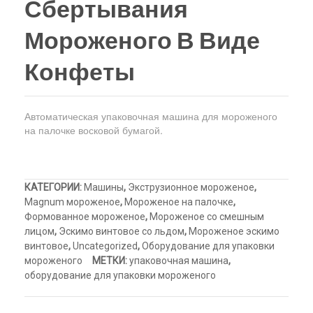
Сбертывания
автоматическ
наполне
верху
Холодильный шкаф
Тюбы для мороженого
картонажная
морожен
Мороженого В Виде
Kонусы для мороженого
машина
в
Конфеты
для
семейны
Пакеты для мороженого
упаковки
контейне
мороженого
Оборудо
Автоматическая упаковочная машина для мороженого
для
на палочке восковой бумагой.
производ
семейног
морожен
КАТЕГОРИИ:
Машины
,
Экструзионное мороженое
,
Magnum мороженое
,
Мороженое на палочке
,
Формованное мороженое
,
Мороженое со смешным
лицом
,
Эскимо винтовое со льдом
,
Мороженое эскимо
винтовое
,
Uncategorized
,
Оборудование для упаковки
мороженого
МЕТКИ:
упаковочная машина
,
оборудование для упаковки мороженого