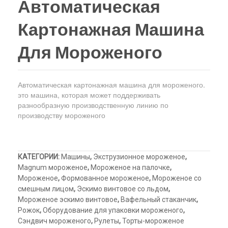
Автоматическая
гомогенизаци
машина,
верху
Холодильный шкаф
Тюбы для мороженого
и
упаковоч
Картонажная Машина
Kонусы для мороженого
охлаждения
машина
Для Мороженого
для
для
Пакеты для мороженого
смеси
морожен
мороженого
Автоматическая картонажная машина для мороженого.
это машина, которая может поддерживать
разнообразную производственную линию по
производству мороженого
КАТЕГОРИИ:
Машины
,
Экструзионное мороженое
,
Magnum мороженое
,
Мороженое на палочке
,
Mороженое
,
Формованное мороженое
,
Мороженое со
смешным лицом
,
Эскимо винтовое со льдом
,
Мороженое эскимо винтовое
,
Вафельный стаканчик
,
Рожок
,
Оборудование для упаковки мороженого
,
Сэндвич мороженого
,
Рулеты
,
Торты-мороженое