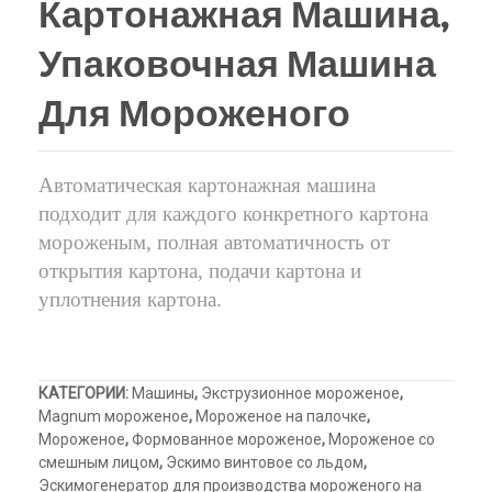
Картонажная Машина,
картонажная
для
верху
Холодильный шкаф
Тюбы для мороженого
машина
морожен
Упаковочная Машина
Kонусы для мороженого
для
Для Мороженого
мороженого
Пакеты для мороженого
Автоматическая картонажная машина
подходит для каждого конкретного картона
мороженым, полная автоматичность от
открытия картона, подачи картона и
уплотнения картона.
КАТЕГОРИИ:
Машины
,
Экструзионное мороженое
,
Magnum мороженое
,
Мороженое на палочке
,
Mороженое
,
Формованное мороженое
,
Мороженое со
смешным лицом
,
Эскимо винтовое со льдом
,
Эскимогенератор для производства мороженого на