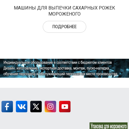
верху
Холодильный шкаф
Тюбы для мороженого
МАШИНЫ ДЛЯ ВЫПЕЧКИ САХАРНЫХ РОЖЕК
МОРОЖЕНОГО
Kонусы для мороженого
ПОДРОБНЕЕ
Пакеты для мороженого