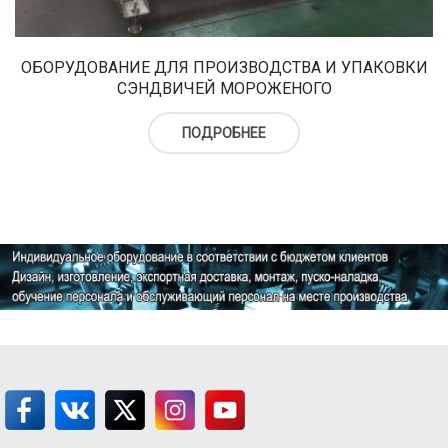
верху
Холодильный шкаф
Тюбы для мороженого
Kонусы для мороженого
ОБОРУДОВАНИЕ ДЛЯ ПРОИЗВОДСТВА И УПАКОВКИ
СЭНДВИЧЕЙ МОРОЖЕНОГО
Пакеты для мороженого
ПОДРОБНЕЕ