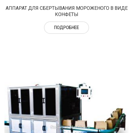
верху
Холодильный шкаф
Тюбы для мороженого
АППАРАТ ДЛЯ СБЕРТЫВАНИЯ МОРОЖЕНОГО В ВИДЕ
КОНФЕТЫ
Kонусы для мороженого
ПОДРОБНЕЕ
Пакеты для мороженого